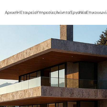
Αρχική
Η Εταιρεία
Υπηρεσίες
Ακίνητα
Έργα
Νέα
Επικοινωνί