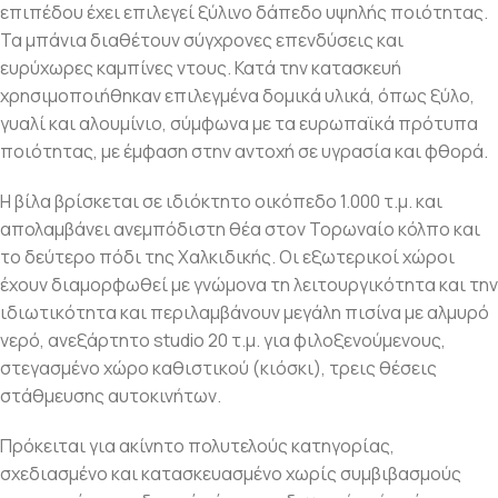
επιπέδου έχει επιλεγεί ξύλινο δάπεδο υψηλής ποιότητας.
Τα μπάνια διαθέτουν σύγχρονες επενδύσεις και
ευρύχωρες καμπίνες ντους. Κατά την κατασκευή
χρησιμοποιήθηκαν επιλεγμένα δομικά υλικά, όπως ξύλο,
γυαλί και αλουμίνιο, σύμφωνα με τα ευρωπαϊκά πρότυπα
ποιότητας, με έμφαση στην αντοχή σε υγρασία και φθορά.
Η βίλα βρίσκεται σε ιδιόκτητο οικόπεδο 1.000 τ.μ. και
απολαμβάνει ανεμπόδιστη θέα στον Τορωναίο κόλπο και
το δεύτερο πόδι της Χαλκιδικής. Οι εξωτερικοί χώροι
έχουν διαμορφωθεί με γνώμονα τη λειτουργικότητα και την
ιδιωτικότητα και περιλαμβάνουν μεγάλη πισίνα με αλμυρό
νερό, ανεξάρτητο studio 20 τ.μ. για φιλοξενούμενους,
στεγασμένο χώρο καθιστικού (κιόσκι), τρεις θέσεις
στάθμευσης αυτοκινήτων.
Πρόκειται για ακίνητο πολυτελούς κατηγορίας,
σχεδιασμένο και κατασκευασμένο χωρίς συμβιβασμούς