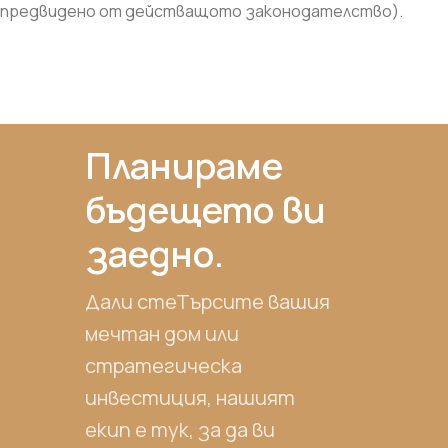
предвидено от действащото законодателство).
Планираме
бъдещето ви
заедно.
Дали стеТърсите вашия
мечтан дом или
стратегическа
инвестиция, нашият
екип е тук, за да ви