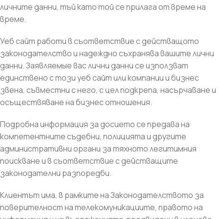
личните данни, тъй като той се прилага от време на
време.
Уеб сайт работи в съответствие с действащото
законодателство и надеждно съхранява вашите лични
данни. Заявляемые вас лични данни се използват
единствено с този уеб сайт или компании и бизнес
звена, съвместни с него, с цел подкрепа, насърчаване и
осъществяване на бизнес отношения.
Подробна информация за досието се предава на
компетентните съдебни, полицията и другите
административни органи за тяхното легитимния
поискване и в съответствие с действащите
законодателни разпоредби.
Клиентът има, в рамките на Законодателството за
поверителност на телекомуникациите, правото на