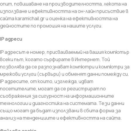
опит, повишаване на производителността, лекота на
използване и ефективността на он-лайн присъствие в
сайта karamichail.gr и оценка на ефективността на
дейностите по промоция на нашите услуги.
IP адреси
IP адресът е номер, присваиваемый на вашия компютър
всеки път, когато сърфирате в Интернет. Той
позволява да се разпознават компютри и компютри за
мрежови услуги (сървъри) и обменят данни помежду си.
IP адресите, от които, изглежда, идват
посетителите, могат да се регистрират по
съображения за сигурност на информационните
технологии и диагностика на системата. Тези данни
също могат да бъдат използвани в сбита форма за
анализ на тенденциите и ефективността на сайта.