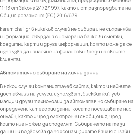
информация и на възраженията, предвидени в членове
11-13 от Закона 2472/1997, както и от разпоредбите на
Общия регламент (ЕС) 2016/679.
karamichail.gr в никакъв случай не събира и не съхранява
информация, свързана с номера на банкови сметки,
кредитни карти и друга информация, която може да се
използва за нанасяне на финансови вреди на своите
клиенти.
Автоматично събиране на лични данни
В някои случаи компаниятауеб сайт s, както и нейните
доставчици на услуги, използват „бисквитки“, уеб-
маяци и други технологии за автоматично събиране на
определени категории данни, когато посещавате нас
онлайн, както и чрез електронни съобщения, чрез
които ние можем да споделят. Събирането на тези
данни ни позволява да персонализирате вашия онлайн