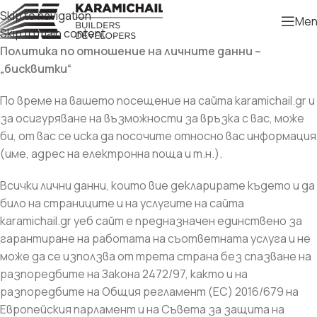
Skip to navigation
Men
Skip to main content
Политика по отношение на личните данни –
„бисквитки“
По време на вашето посещение на сайта karamichail.gr и
за осигуряване на възможности за връзка с вас, може
би, от вас се иска да посочите относно вас информация
(име, адрес на електронна поща и т.н.).
Всички лични данни, които вие декларирате където и да
било на страниците и на услугите на сайта
karamichail.gr уеб сайт е предназначен единствено за
гарантиране на работата на съответната услуга и не
може да се използва от трета страна без спазване на
разпоредбите на Закона 2472/97, както и на
разпоредбите на Общия регламент (ЕС) 2016/679 на
Европейския парламент и на Съвета за защита на