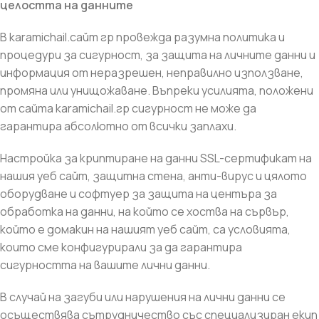
целостта на данните
В karamichail.сайт гр провежда разумна политика и
процедури за сигурност, за защита на личните данни и
информация от неразрешен, неправилно използване,
промяна или унищожаване. Въпреки усилията, положени
от сайта karamichail.гр сигурност не може да
гарантира абсолютно от всички заплахи.
Настройка за криптиране на данни SSL-сертификат на
нашия уеб сайт, защитна стена, анти-вирус и цялото
оборудване и софтуер за защита на центъра за
обработка на данни, на който се хоства на сървър,
който е домакин на нашият уеб сайт, са условията,
които сме конфигурирали за да гарантира
сигурността на вашите лични данни.
В случай на загуби или нарушения на лични данни се
осъществява сътрудничество със специализиран екип