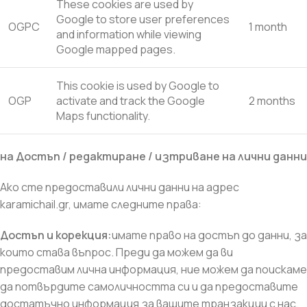
These cookies are used by
Google to store user preferences
OGPC
1 month
and information while viewing
Google mapped pages.
This cookie is used by Google to
OGP
activate and track the Google
2 months
Maps functionality.
на Достъп / редактиране / изтриване на лични данни
Ако сте предоставили лични данни на адрес
karamichail.gr, имате следните права:
Достъп и корекция:
имате право на достъп до данни, за
които става въпрос. Преди да можем да ви
предоставим лична информация, ние можем да поискаме
да потвърдите самоличността си и да предоставите
достатъчно информация за вашите транзакции с нас,