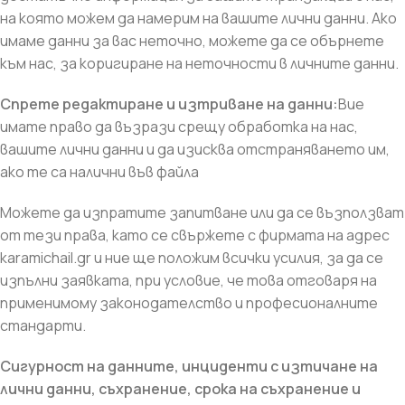
на която можем да намерим на вашите лични данни. Ако
имаме данни за вас неточно, можете да се обърнете
към нас, за коригиране на неточности в личните данни.
Спрете редактиране и изтриване на данни:
Вие
имате право да възрази срещу обработка на нас,
вашите лични данни и да изисква отстраняването им,
ако те са налични във файла
Можете да изпратите запитване или да се възползват
от тези права, като се свържете с фирмата на адрес
karamichail.gr и ние ще положим всички усилия, за да се
изпълни заявката, при условие, че това отговаря на
применимому законодателство и професионалните
стандарти.
Сигурност на данните, инциденти с изтичане на
лични данни, съхранение, срока на съхранение и