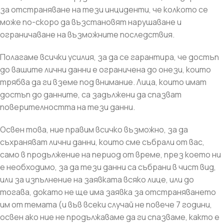
за отстраняване на тези инциденти, че колкото се
може по-скоро да възстановят нарушаване и
ограничаване на възможните последствия.
Полагаме всички усилия, за да се гарантира, че достъп
до вашите лични данни е ограничена до онези, които
трябва да ги вземе под внимание. Лица, които имат
достъп до данните, са задължени да спазват
поверителността на тези данни.
Освен това, ние правим всичко възможно, за да
съхраняват лични данни, които сме събрали от вас,
само в продължение на период от време, през което ни
е необходимо, за да тези данни са събрани в чист вид,
или за изпълнение на заявката всяко лице, или до
тогава, докато не ще има заявка за отстраняването
им от темата (и във всеки случай не повече 7 години,
освен ако ние не продължаваме да ги спазваме, както е