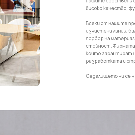
нашите собствени с
високо качество, ф
Всеки от нашите п
изчистени линии, б
подбор на материали
стойност. Фирмата 
които гарантират н
разработката и ст
Седалището ни се на