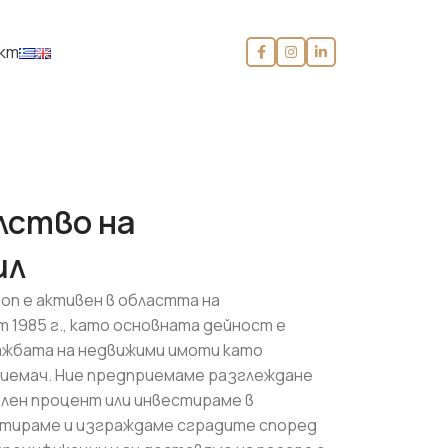
кт
ство на
ил
tion е активен в областта на
1985 г., като основната дейност е
ажбата на недвижими имоти като
иемач. Ние предприемаме разглеждане
елен процент или инвестираме в
ктираме и изграждаме сградите според