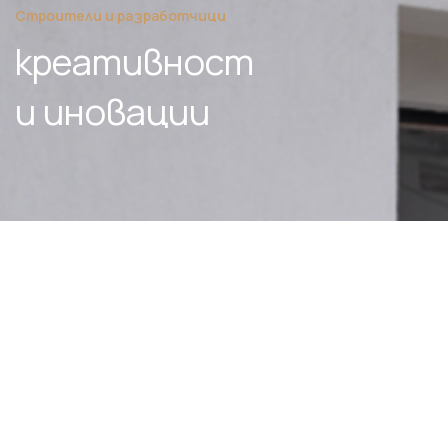
Строители и разработчици
креативност
и иновации