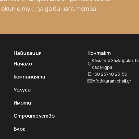
кип е тук, за да ви напътства.
Навигация
Контакт
Калития Халкидики, 6
Начало
Касандра
+30 23740 23156
компанията
info@karamichail.gr
Услуги
Имоти
Строителство
Блог