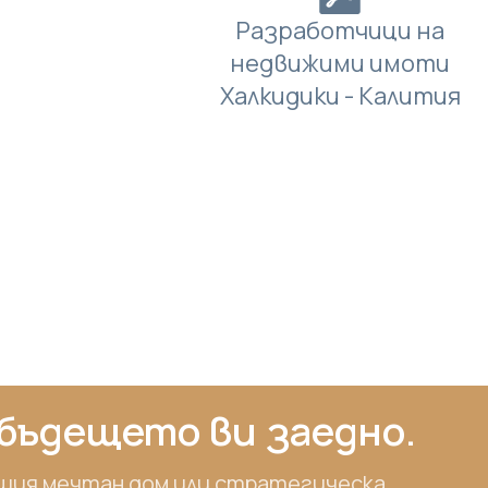
Разработчици на
недвижими имоти
Халкидики - Калития
бъдещето ви заедно.
шия мечтан дом или стратегическа