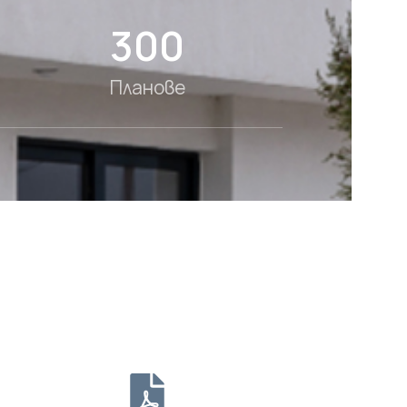
300
Планове