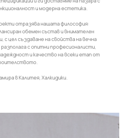
пецификации и ги доставяме на пазара с
ункционалност и модерна естетика.
роекти отразява нашата философия:
алансиран обемен състав и внимателен
, с цел създаване на свойства на вечна
разполага с опитни професионалисти,
адеждност и качество на всеки етап от
роителството.
мира в Калитея, Халкидики.