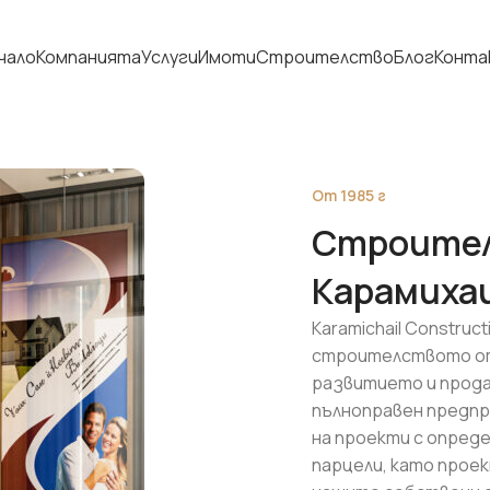
чало
Компанията
Услуги
Имоти
Строителство
Блог
Конта
От 1985 г
Строител
Карамиха
Karamichail Construc
строителството от 
развитието и прод
пълноправен предпр
на проекти с опред
парцели, като прое