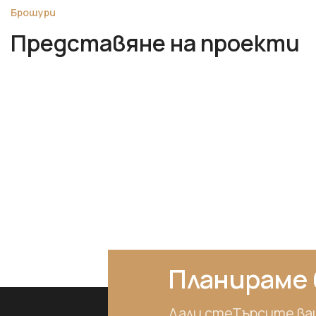
Брошури
Представяне на проекти
Планираме 
Дали стеТърсите ва