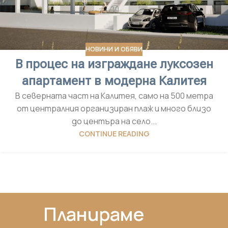
НОВИНИ И ОБЯВИ
В процес на изграждане луксозен
апартамент в модерна Калитея
В северната част на Калитея, само на 500 метра
от централния организиран плаж и много близо
до центъра на село...
CONTINUE READING
Планираме