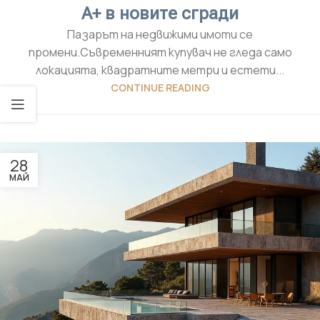
A+ в новите сгради
Пазарът на недвижими имоти се
промени.Съвременният купувач не гледа само
локацията, квадратните метри и естети...
CONTINUE READING
28
МАЙ